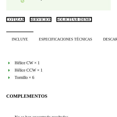
COTIZAR
SERVICIOS
SOLICITAR DEMO
INCLUYE
ESPECIFICACIONES TÉCNICAS
DESCA
Hélice CW × 1
Hélice CCW × 1
Tornillo × 6
COMPLEMENTOS