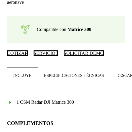
aeronave
Compatible con
Matrice 300
COTIZAR
SERVICIOS
SOLICITAR DEMO
INCLUYE
ESPECIFICACIONES TÉCNICAS
DESCA
1 CSM Radar DJI Matrice 300
COMPLEMENTOS