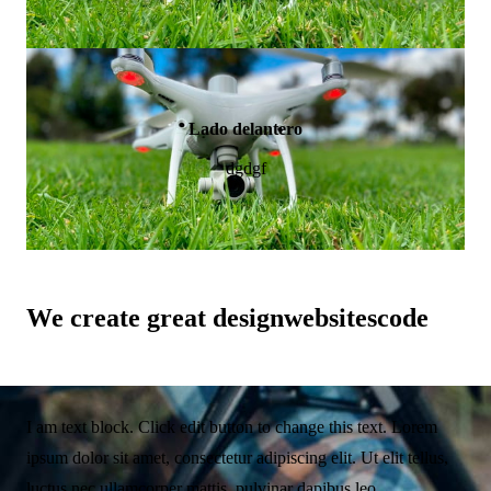
Lado delantero
dgdgf
We create great
design
websites
code
I am text block. Click edit button to change this text. Lorem
ipsum dolor sit amet, consectetur adipiscing elit. Ut elit tellus,
luctus nec ullamcorper mattis, pulvinar dapibus leo.