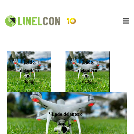
Título
Título
Título
ghfhfhfh
ghfhfhfh
ghfhfhfh
Lado
Lado
delantero
delantero
dgdgf
dgdgf
Lado delantero
dgdgf