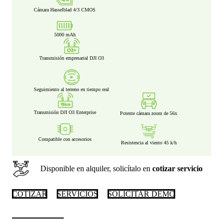
Cámara Hasselblad 4/3 CMOS
5000 mAh
Transmisión empresarial DJI O3
Seguimiento al terreno en tiempo real
Transmisión DJI O3 Enterprise
Potente cámara zoom de 56x
Compatible con accesorios
Resistencia al viento 45 k/h
Disponible en alquiler, solicítalo en
cotizar servicio
COTIZAR
SERVICIOS
SOLICITAR DEMO