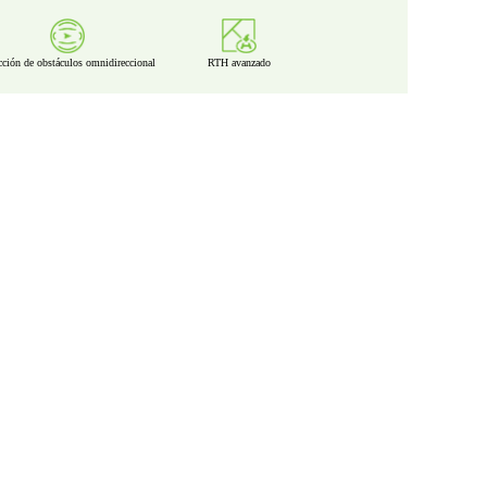
cción de obstáculos omnidireccional
RTH avanzado