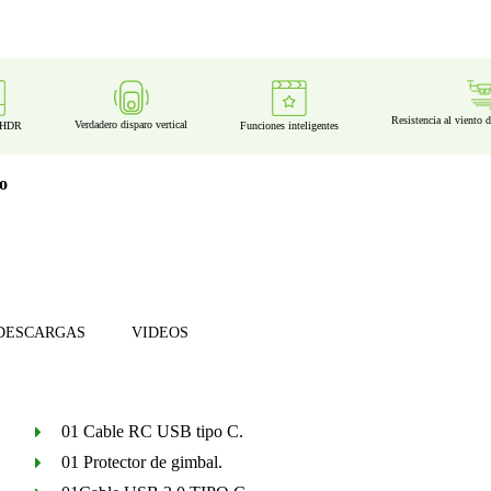
Resistencia al viento 
Verdadero disparo vertical
Funciones inteligentes
 HDR
io
DESCARGAS
VIDEOS
01 Cable RC USB tipo C.
01 Protector de gimbal.